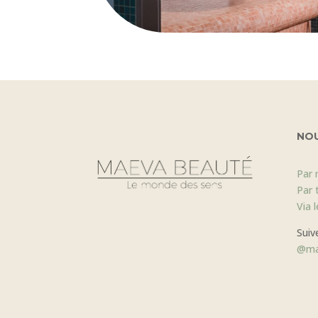
NO
Par 
Par 
Via 
Suiv
@ma