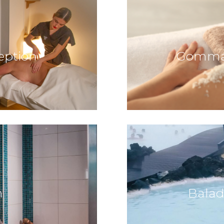
eption
Gommag
m
Balad