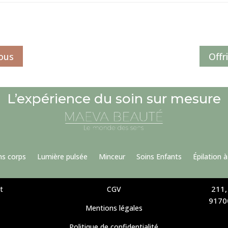
ous
Offr
L’expérience du soin sur mesure
ns corps
Lumière pulsée
Minceur
Soins Enfants
Épilation à
211,
t
CGV
9170
Mentions légales
Politique de confidentialité