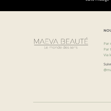
NO
Par 
Par 
Via 
Suiv
@ma