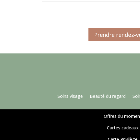
Prendre rendez-v
Soins visage
Beauté du regard
Soi
Offres du momen
Cartes cadeaux
Carte Privilège