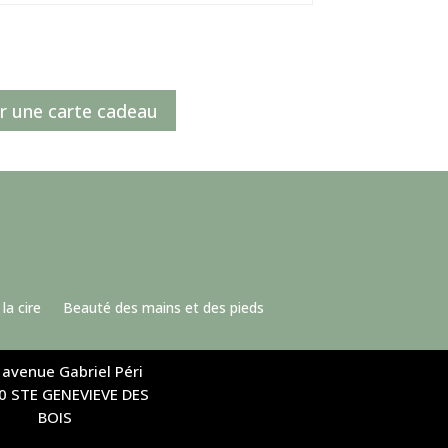
ir une carte cadeau
 la cire
Beauté des mains et des pieds
 avenue Gabriel Péri
0 STE GENEVIEVE DES
BOIS