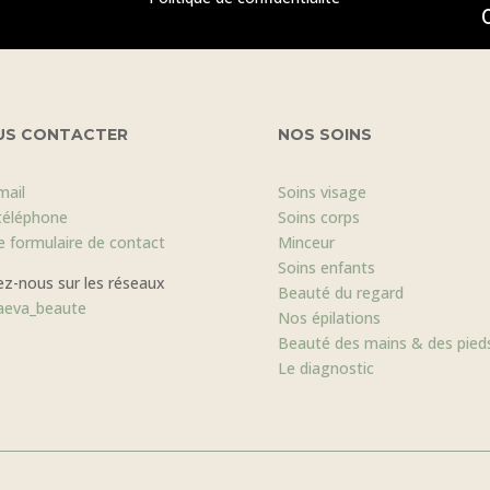
US CONTACTER
NOS SOINS
mail
Soins visage
téléphone
Soins corps
le formulaire de contact
Minceur
Soins enfants
ez-nous sur les réseaux
Beauté du regard
eva_beaute
Nos épilations
Beauté des mains & des pied
Le diagnostic